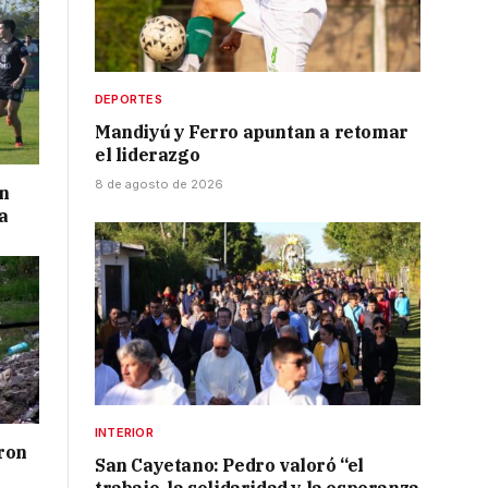
DEPORTES
Mandiyú y Ferro apuntan a retomar
el liderazgo
8 de agosto de 2026
on
a
INTERIOR
ron
San Cayetano: Pedro valoró “el