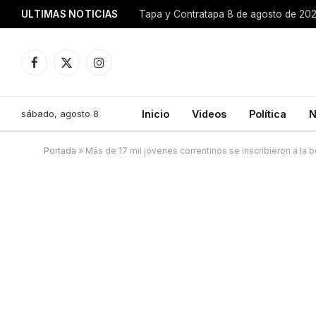
ULTIMAS NOTICIAS
Tapa y Contratapa 8 de agosto de 20
Facebook
X
Instagram
(Twitter)
sábado, agosto 8
Inicio
Videos
Política
N
Portada
»
Más de 17 mil jóvenes correntinos se inscribieron a la 