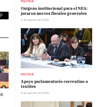
POLÍTICA
Oxígeno institucional para el NEA:
juraron nuevos fiscales generales
p
Copy
6 de agosto de 2026
Link
POLÍTICA
Apoyo parlamentario correntino a
textiles
6 de agosto de 2026
el