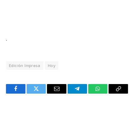
.
Edición Impresa
Hoy
Facebook
Twitter
Email
Telegram
WhatsApp
Copy
Link