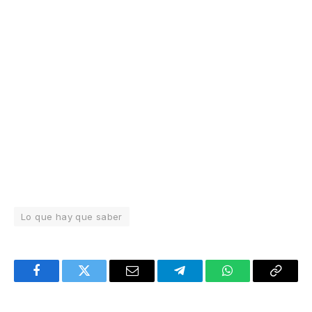
Lo que hay que saber
Facebook
Twitter
Email
Telegram
WhatsApp
Copy
Link