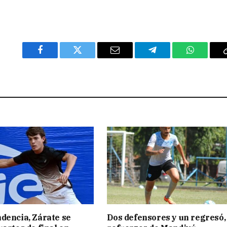
Facebook
Twitter
Email
Telegram
WhatsAp
dencia, Zárate se
Dos defensores y un regresó,