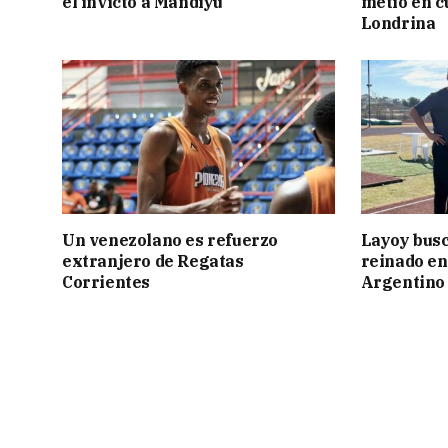
el invicto a Mandiyú
metió en c
Londrina
Un venezolano es refuerzo
Layoy busc
extranjero de Regatas
reinado e
Corrientes
Argentino 