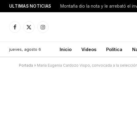
ULTIMAS NOTICIAS
Montaña dio la nota y le arrebató el i
Facebook
X
Instagram
(Twitter)
jueves, agosto 6
Inicio
Videos
Política
N
Portada
»
María Eugenia Cardozo Vispo, convocada a la selección