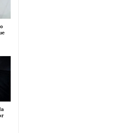
no
ue
la
or