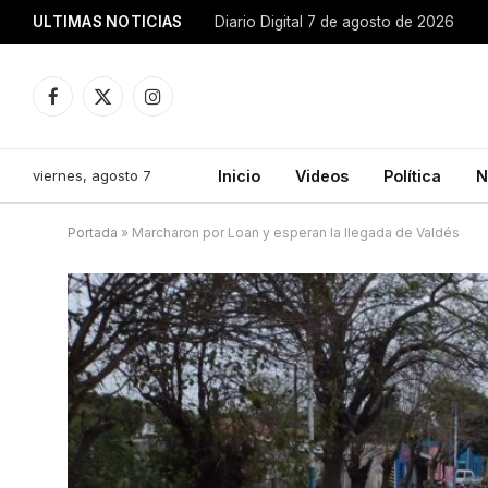
ULTIMAS NOTICIAS
Diario Digital 7 de agosto de 2026
Facebook
X
Instagram
(Twitter)
viernes, agosto 7
Inicio
Videos
Política
N
Portada
»
Marcharon por Loan y esperan la llegada de Valdés