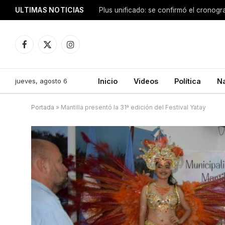
ULTIMAS NOTICIAS
Facebook
X
Instagram
(Twitter)
jueves, agosto 6
Inicio
Videos
Política
N
Portada
»
Mantilla presentó la 31ª edición del Festival Yatay