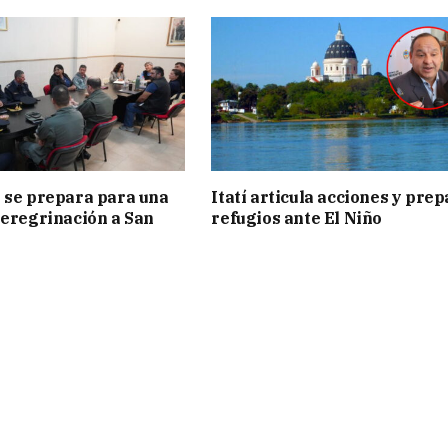
 se prepara para una
Itatí articula acciones y pre
peregrinación a San
refugios ante El Niño