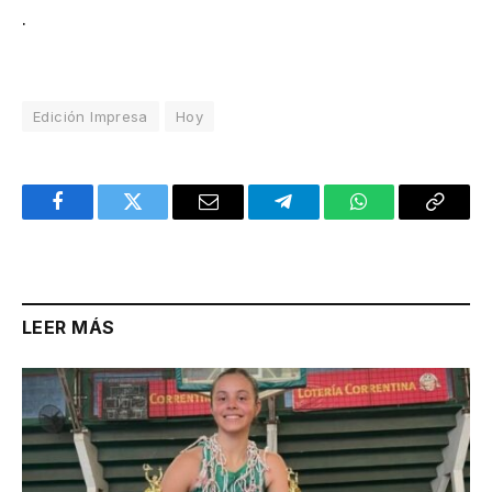
.
Edición Impresa
Hoy
Facebook
Twitter
Email
Telegram
WhatsApp
Copy
Link
LEER MÁS