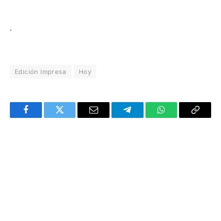
.
Edición Impresa
Hoy
Facebook
Twitter
Email
Telegram
WhatsApp
Copy
Link