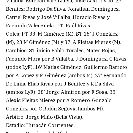
Villalba, Esteban Valenzuela, José Castro y Jorge
Benítez; Rodrigo Da Silva, Jonathan Domínguez,
Catriel Rivas y José Villalba; Horacio Rivas y
Facundo Valenzuela. DT: Raúl Rivas.
Goles: PT 33′ M Giménez (M). ST 15′ J González
(M), 23 M Giménez (M) y 37′ A Fleitas Mieres (M).
Cambios: ST inicio Pablo Torales, Mateo Rojas,
Facundo Mora por B Villalba, J Domínguez, C Rivas
(todos LyF), 16′ Matías Giménez, Guillermo Barreto
por A López y M Giménez (ambos M), 27′ Fernando
De Lima, Elías Rivas por J Benítez y R Da Silva
(ambos LyF), 28′ Jorge Almirón por F Sosa, 35′
Alexis Fleitas Mierez por A Romero, Gonzalo
González por C Rolón Segovia (ambos M).
Árbitro: Jorge Miño (Bella Vista).
Estadio: Huracán Corrientes.