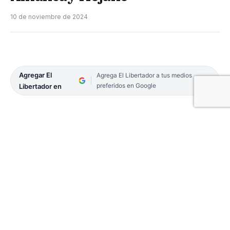
10 de noviembre de 2024
Agregar El
Agrega El Libertador a tus medios
preferidos en Google
Libertador en
Comunicaciones jugará en su casa frente a
Amancay de La Rioja. El partido comenzará a las
21 en el reducto del paiyubre.