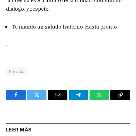
la interna es el camino de la unidad, con mucho
diálogo, y respeto.
Te mando un saludo fraterno. Hasta pronto.
.
Portada
Facebook
Twitter
Email
Telegram
WhatsApp
Copy
Link
LEER MÁS