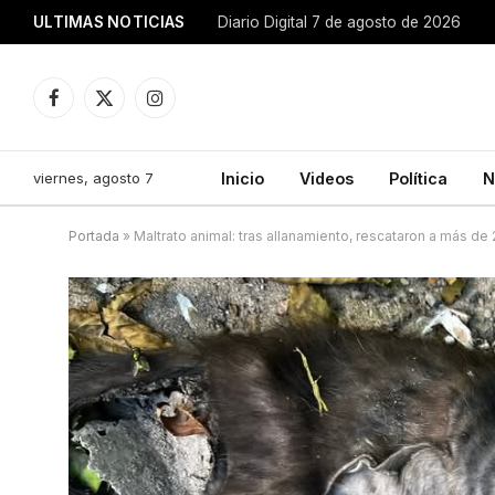
ULTIMAS NOTICIAS
Diario Digital 7 de agosto de 2026
Facebook
X
Instagram
(Twitter)
viernes, agosto 7
Inicio
Videos
Política
N
Portada
»
Maltrato animal: tras allanamiento, rescataron a más de