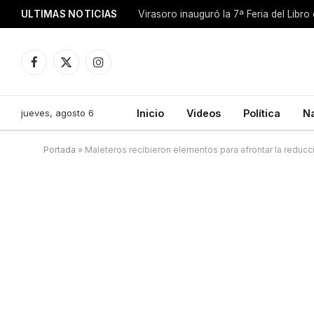
ULTIMAS NOTICIAS
Facebook
X
Instagram
(Twitter)
jueves, agosto 6
Inicio
Videos
Política
N
Portada
»
Maleteros recibieron elementos para afrontar la reducci