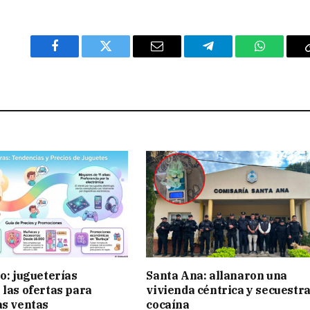
Facebook
Twitter
Email
Telegram
WhatsAp
ño: jugueterías
Santa Ana: allanaron una
 las ofertas para
vivienda céntrica y secuestr
as ventas
cocaína