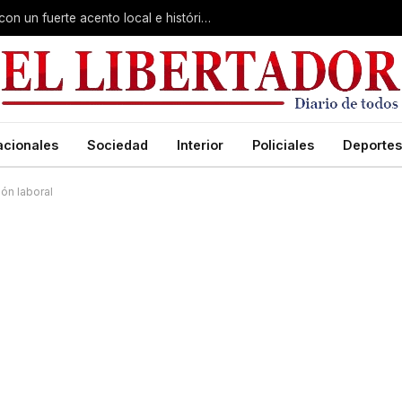
Virasoro inauguró la 7ª Feria del Libro con un fuerte acento local e histórico
acionales
Sociedad
Interior
Policiales
Deportes
ón laboral