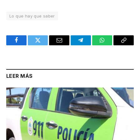
Lo que hay que saber
Facebook
Twitter
Email
Telegram
WhatsApp
Copy
Link
LEER MÁS