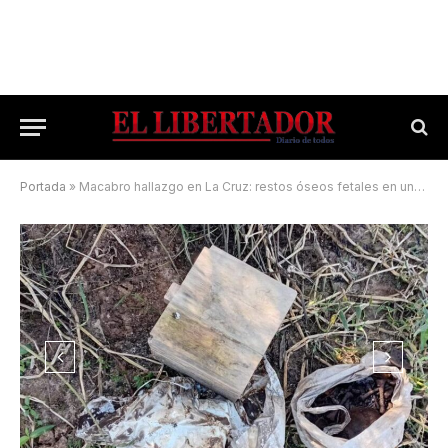
Portada
»
Macabro hallazgo en La Cruz: restos óseos fetales en una represa