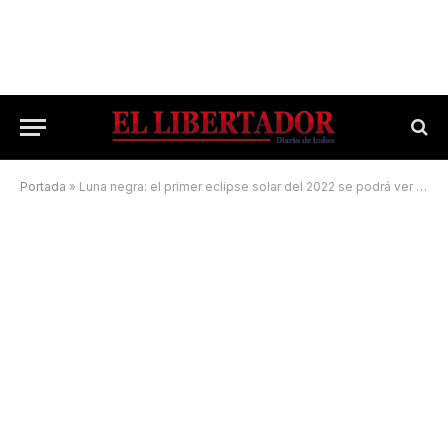
Portada
»
Luna negra: el primer eclipse solar del 2022 se podrá ver mañana en la Argentina