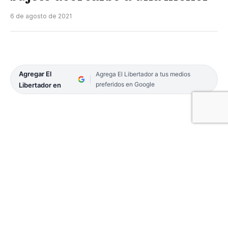
6 de agosto de 2021
Agregar El
Agrega El Libertador a tus medios
preferidos en Google
Libertador en
La Justicia prohibió el acercamiento de un sujeto a
una menor por grooming o ciberacoso. Mediante
la resolución N° 108/21, el Juez Civil, Comercial,