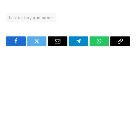
Lo que hay que saber
Facebook
Twitter
Email
Telegram
WhatsApp
Copy
Link