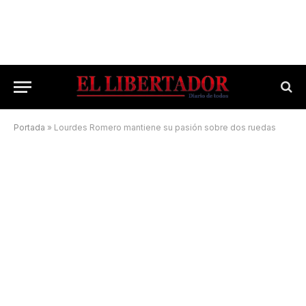
Portada
»
Lourdes Romero mantiene su pasión sobre dos ruedas