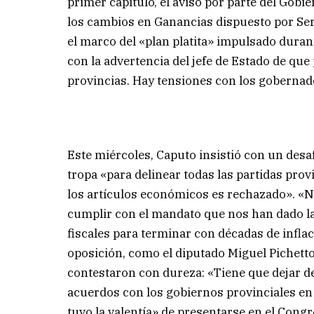
primer capítulo, el aviso por parte del Gobi
los cambios en Ganancias dispuesto por Se
el marco del «plan platita» impulsado durant
con la advertencia del jefe de Estado de qu
provincias. Hay tensiones con los gobernad
Este miércoles, Caputo insistió con un desa
tropa «para delinear todas las partidas pro
los artículos económicos es rechazado». «
cumplir con el mandato que nos han dado la
fiscales para terminar con décadas de inflac
oposición, como el diputado Miguel Pichetto
contestaron con dureza: «Tiene que dejar de
acuerdos con los gobiernos provinciales en
tuvo la valentía» de presentarse en el Cong