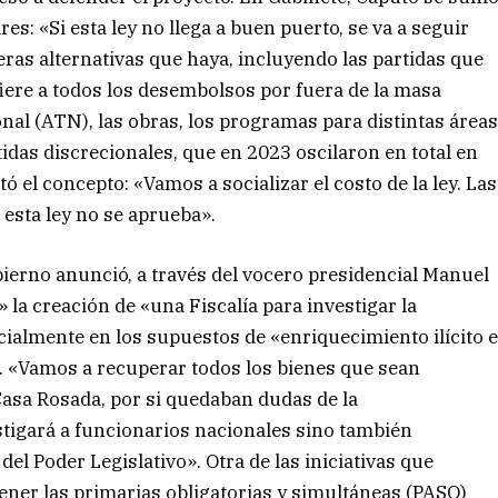
ares: «Si esta ley no llega a buen puerto, se va a seguir
eras alternativas que haya, incluyendo las partidas que
fiere a todos los desembolsos por fuera de la masa
onal (ATN), las obras, los programas para distintas área
das discrecionales, que en 2023 oscilaron en total en
tó el concepto: «Vamos a socializar el costo de la ley. Las
 esta ley no se aprueba».
bierno anunció, a través del vocero presidencial Manuel
la creación de «una Fiscalía para investigar la
ialmente en los supuestos de «enriquecimiento ilícito 
. «Vamos a recuperar todos los bienes que sean
a Casa Rosada, por si quedaban dudas de la
stigará a funcionarios nacionales sino también
el Poder Legislativo». Otra de las iniciativas que
ener las primarias obligatorias y simultáneas (PASO)