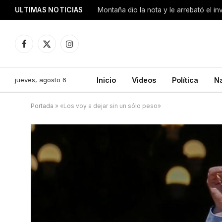
ULTIMAS NOTICIAS
Montaña dio la nota y le arrebató el i
Facebook
X
Instagram
(Twitter)
jueves, agosto 6
Inicio
Videos
Política
N
Portada
»
«Los voy a dejar sin un sólo peso»