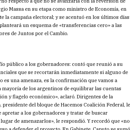
erno respecto a que no se avanzaría con la reversión de
rgio Massa en su etapa como ministro de Economía, en
e la campaña electoral; y se acentuó en los últimos días
e planteará un esquema de «transferencias cero» a las
ores de Juntos por el Cambio.
fío público a los gobernadores: contó que reunió a su
vinciales que se recortarán inmediatamente si alguno de
No es una amenaza, es la confirmación que vamos a
 mayoría de los argentinos de equilibrar las cuentas
ión y flagelo económico», aclaró. Dirigentes de la
, presidente del bloque de Hacemos Coalición Federal, l
 apretar a los gobernadores y tratar de buscar
 lugar de amenazarlos», le respondió. Y recordó que «no
reso a defender el proyecto. En Gabinete, Caputo se sum