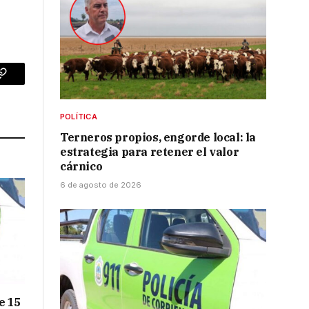
p
Copy
Link
POLÍTICA
Terneros propios, engorde local: la
estrategia para retener el valor
cárnico
6 de agosto de 2026
e 15