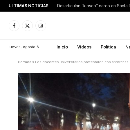
ULTIMAS NOTICIAS
Facebook
X
Instagram
(Twitter)
jueves, agosto 6
Inicio
Videos
Política
N
Portada
»
Los docentes universitarios protestaron con antorchas