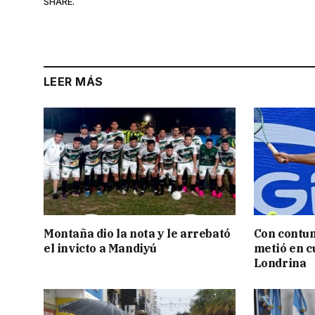
SHARE.
LEER MÁS
Montaña dio la nota y le arrebató
Con contun
el invicto a Mandiyú
metió en c
Londrina