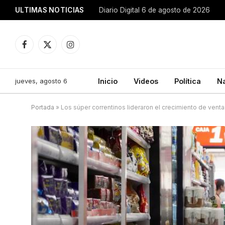
ULTIMAS NOTICIAS
Diario Digital 6 de agosto de 2026
Facebook
X
Instagram
(Twitter)
jueves, agosto 6
Inicio
Videos
Política
N
Portada
»
Los súper correntinos lideraron el crecimiento de venta