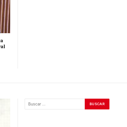
 a
ral