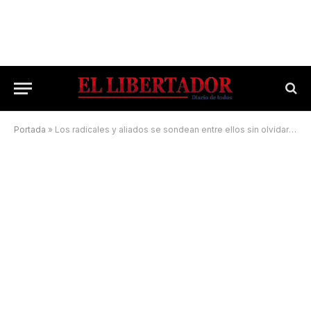
Portada
»
Los radicales y aliados se sondean entre ellos sin olvidarse del justicialismo