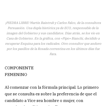
¡PIEDRA LIBRE! Martín Baintrub y Carlos Falco, de la consultora
Persuasión. Una dupla histórica ya de ECO, responsable de la
imagen del Gobierno y sus candidatos. Días atrás, se los vio en
Casa de Gobierno. En la gráfica, con «Pipo» Bianchi, decidido a
recuperar Esquina para los radicales. Otro consultor que anduvo
por los pasillos de la Rosada correntina en los últimos días fue
Fara.
COMPONENTE
FEMENINO
Al comenzar con la fórmula principal. Lo primero
que se consulta es sobre la preferencia de que el
candidato a Vice sea hombre o mujer, con