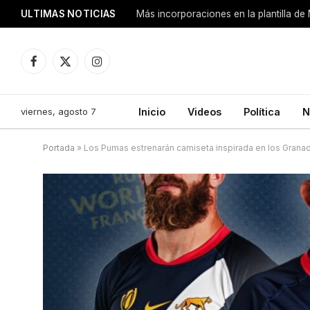
ULTIMAS NOTICIAS
Más incorporaciones en la plantilla de
Facebook
X
Instagram
(Twitter)
viernes, agosto 7
Inicio
Videos
Política
N
Portada
»
Los Pumas estrenarán camiseta inspirada en los Grana