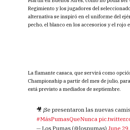
Martín en Buenos Aires, como no podía ser d
Regimiento y los jugadores del seleccionado
alternativa se inspiró en el uniforme del ejé
pecho, el blanco en los accesorios y el rojo e
La flamante casaca, que servirá como opción 
Championship a partir del mes de julio, par
está previsto a mediados de septiembre.
🎥 ¡Se presentaron las nuevas camise
#MásPumasQueNunca
pic.twitter.
— Los Pumas (@lospumas)
June 29,