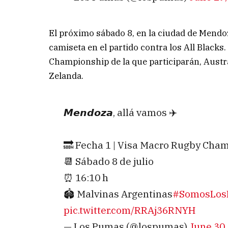
El próximo sábado 8, en la ciudad de Mend
camiseta en el partido contra los All Blacks
Championship de la que participarán, Austr
Zelanda.
𝙈𝙚𝙣𝙙𝙤𝙯𝙖, allá vamos ✈️
🔜 Fecha 1 | Visa Macro Rugby Cha
📆 Sábado 8 de julio
⏰ 16:10 h
🏟️ Malvinas Argentinas
#SomosLos
pic.twitter.com/RRAj36RNYH
— Los Pumas (@lospumas)
June 30,