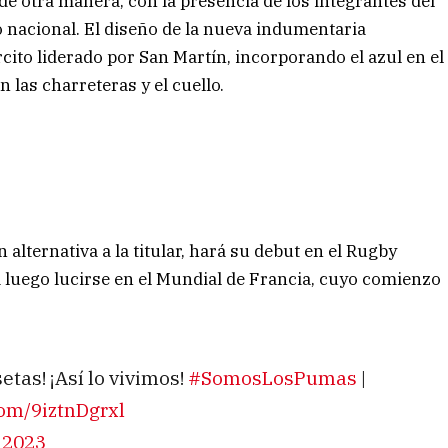
e otra manera, con la presencia de los integrantes del
 nacional. El diseño de la nueva indumentaria
rcito liderado por San Martín, incorporando el azul en el
n las charreteras y el cuello.
alternativa a la titular, hará su debut en el Rugby
a luego lucirse en el Mundial de Francia, cuyo comienzo
tas! ¡Así lo vivimos!
#SomosLosPumas
|
com/9iztnDgrxl
 2023