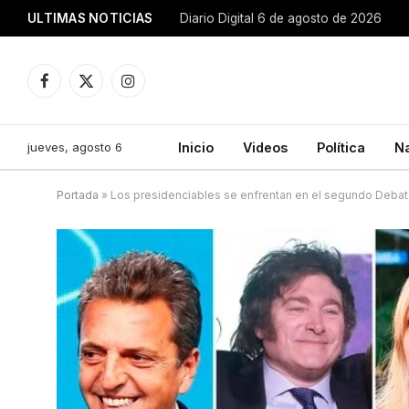
ULTIMAS NOTICIAS
Diario Digital 6 de agosto de 2026
Facebook
X
Instagram
(Twitter)
jueves, agosto 6
Inicio
Videos
Política
N
Portada
»
Los presidenciables se enfrentan en el segundo Debate