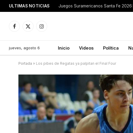
ULTIMAS NOTICIAS
Juegos Suramericanos Santa Fe 2026: 
Facebook
X
Instagram
(Twitter)
jueves, agosto 6
Inicio
Videos
Política
N
Portada
»
Los pibes de Regatas ya palpitan el Final Four