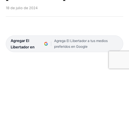
18 de julio de 2024
Agregar El
Agrega El Libertador a tus medios
preferidos en Google
Libertador en
El Concejo Deliberante de General Alvear declaró
de interés el proyecto de construcción del puente
internacional que uniría la ciudad correntina con