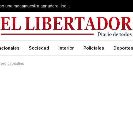
Corrientes: La Rural celebra 90 años con una megamuestra ganadera, industrial y artística
acionales
Sociedad
Interior
Policiales
Deportes
ero capitalino