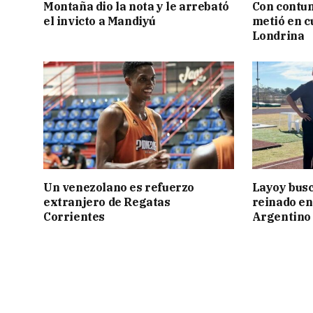
Montaña dio la nota y le arrebató
Con contun
el invicto a Mandiyú
metió en c
Londrina
Un venezolano es refuerzo
Layoy busc
extranjero de Regatas
reinado e
Corrientes
Argentino 