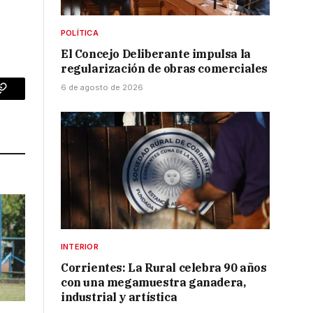
POLÍTICA
El Concejo Deliberante impulsa la
regularización de obras comerciales
6 de agosto de 2026
p
Copy
Link
INTERIOR
Corrientes: La Rural celebra 90 años
con una megamuestra ganadera,
industrial y artística