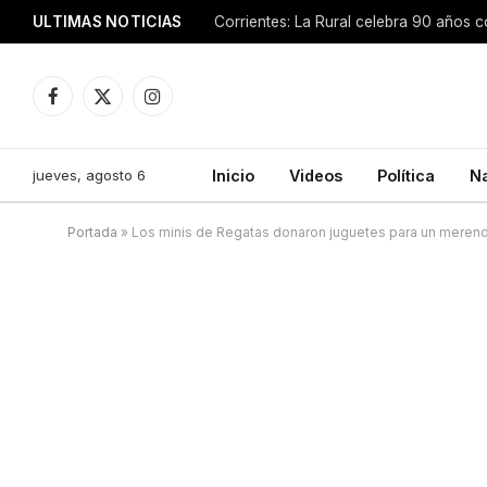
ULTIMAS NOTICIAS
Facebook
X
Instagram
(Twitter)
jueves, agosto 6
Inicio
Videos
Política
N
Portada
»
Los minis de Regatas donaron juguetes para un merend