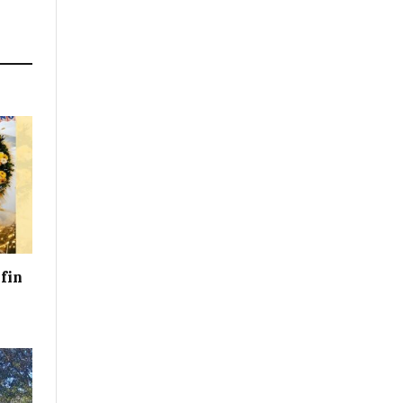
Link
 fin