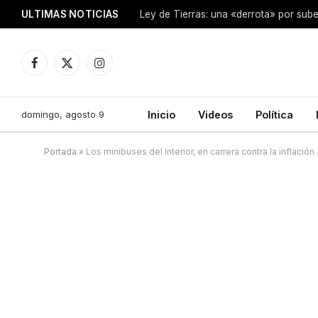
ULTIMAS NOTICIAS
Ley de Tierras: una «derrota» por sube
Facebook
X
Instagram
(Twitter)
domingo, agosto 9
Inicio
Videos
Política
Portada
»
Los minibuses del Interior, en carrera contra la inflación