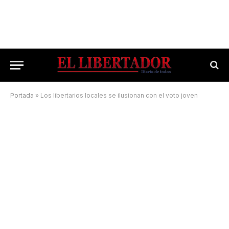
Portada
»
Los libertarios locales se ilusionan con el voto joven