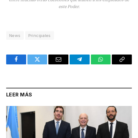
este Poder.
News
Principales
Facebook
Twitter
Email
Telegram
WhatsApp
Copy
Link
LEER MÁS