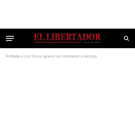
Portada
»
Los focos ígneos se combaten a destajo