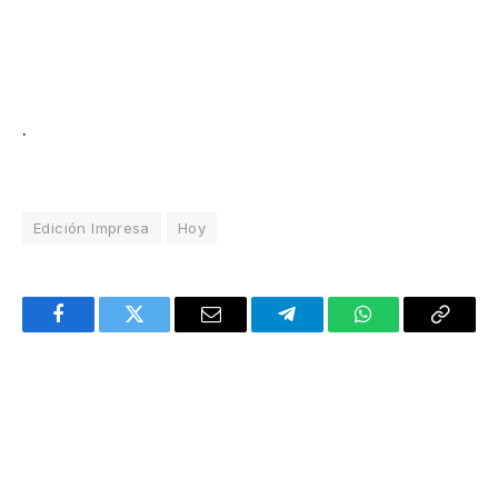
.
Edición Impresa
Hoy
Facebook
Twitter
Email
Telegram
WhatsApp
Copy
Link