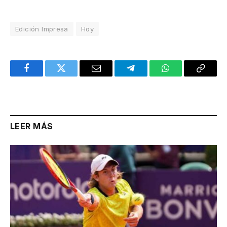
Edición Impresa
Hoy
Facebook
Twitter
Email
Telegram
WhatsApp
Copy
Link
LEER MÁS