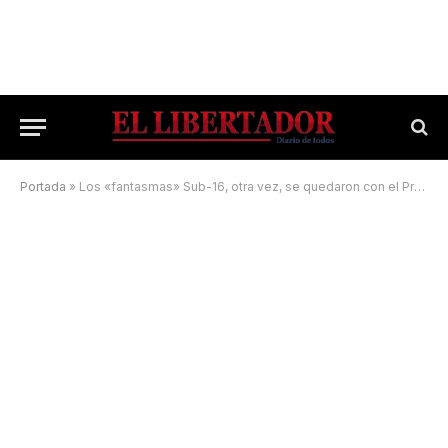
Portada
»
Los «fantasmas» Sub-16, otra vez, se quedaron con el Provincial de voley