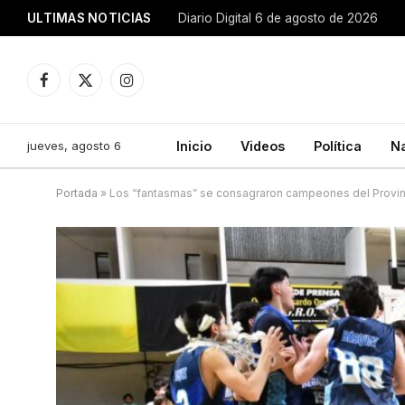
ULTIMAS NOTICIAS
Diario Digital 6 de agosto de 2026
Facebook
X
Instagram
(Twitter)
jueves, agosto 6
Inicio
Videos
Política
N
Portada
»
Los “fantasmas” se consagraron campeones del Provinc