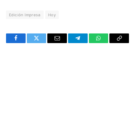
Edición Impresa
Hoy
Facebook
Twitter
Email
Telegram
WhatsApp
Copy
Link