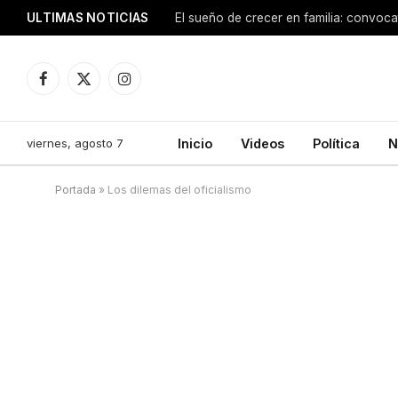
ULTIMAS NOTICIAS
Facebook
X
Instagram
(Twitter)
viernes, agosto 7
Inicio
Videos
Política
N
Portada
»
Los dilemas del oficialismo