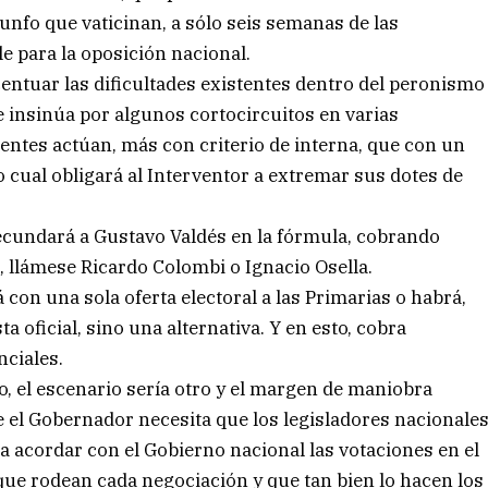
iunfo que vaticinan, a sólo seis semanas de las
e para la oposición nacional.
centuar las dificultades existentes dentro del peronismo
 insinúa por algunos cortocircuitos en varias
gentes actúan, más con criterio de interna, que con un
o cual obligará al Interventor a extremar sus dotes de
secundará a Gustavo Valdés en la fórmula, cobrando
l, llámese Ricardo Colombi o Ignacio Osella.
á con una sola oferta electoral a las Primarias o habrá,
a oficial, sino una alternativa. Y en esto, cobra
nciales.
o, el escenario sería otro y el margen de maniobra
l Gobernador necesita que los legisladores nacionale
ra acordar con el Gobierno nacional las votaciones en el
que rodean cada negociación y que tan bien lo hacen los