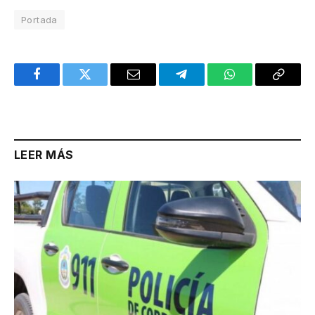
Portada
Facebook
Twitter
Email
Telegram
WhatsApp
Copy
Link
LEER MÁS