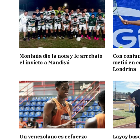
Montaña dio la nota y le arrebató
Con contun
el invicto a Mandiyú
metió en c
Londrina
Un venezolano es refuerzo
Layoy busc