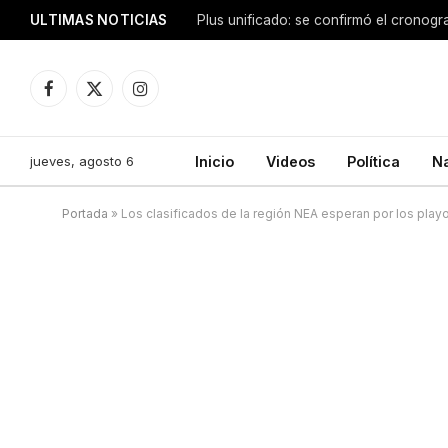
ULTIMAS NOTICIAS
Facebook
X
Instagram
(Twitter)
jueves, agosto 6
Inicio
Videos
Política
N
Portada
»
Los clasificados de la región NEA esperan por los play