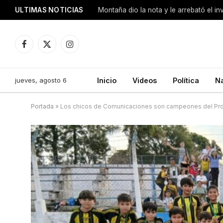
ULTIMAS NOTICIAS
Montaña dio la nota y le arrebató el i
Facebook
X
Instagram
(Twitter)
jueves, agosto 6
Inicio
Videos
Política
N
Portada
»
Los chicos de Comunicaciones son campeones del Prov