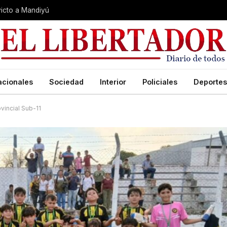
nvicto a Mandiyú
acionales
Sociedad
Interior
Policiales
Deportes
incial Sub-11