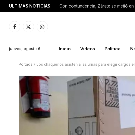
ULTIMAS NOTICIAS
Con contundencia, Zárate se metió en 
Facebook
X
Instagram
(Twitter)
jueves, agosto 6
Inicio
Videos
Política
N
Portada
»
Los chaqueños asisten a las urnas para elegir cargos e