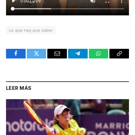
Lo que hay que saber
Facebook
Twitter
Email
Telegram
WhatsApp
Copy
Link
LEER MÁS