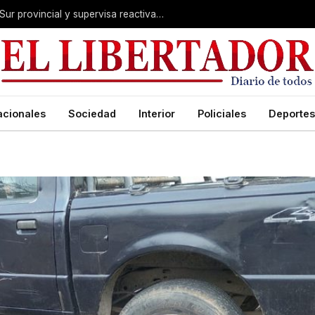
Valdés acelera el blindaje hídrico en el Sur provincial y supervisa reactivación de ruta
acionales
Sociedad
Interior
Policiales
Deportes