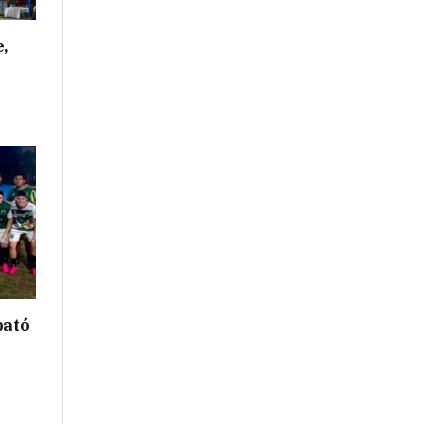
e,
bató