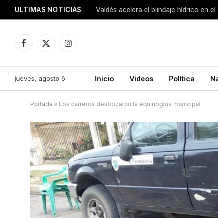
ULTIMAS NOTICIAS
Facebook
X
Instagram
(Twitter)
jueves, agosto 6
Inicio
Videos
Política
N
Portada
»
Los carreros destrozaron la equinogrúa municipal