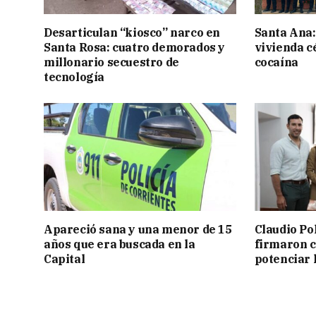
Desarticulan “kiosco” narco en
Santa Ana:
Santa Rosa: cuatro demorados y
vivienda c
millonario secuestro de
cocaína
tecnología
Apareció sana y una menor de 15
Claudio Po
años que era buscada en la
firmaron 
Capital
potenciar l