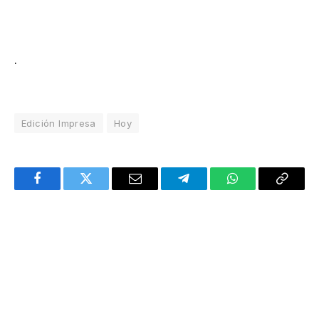
.
Edición Impresa
Hoy
Facebook
Twitter
Email
Telegram
WhatsApp
Copy
Link