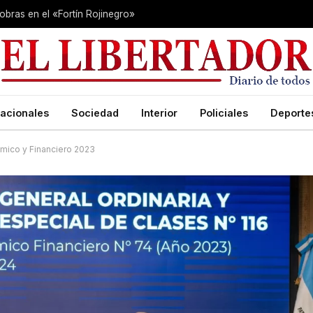
 obras en el «Fortín Rojinegro»
acionales
Sociedad
Interior
Policiales
Deporte
ómico y Financiero 2023