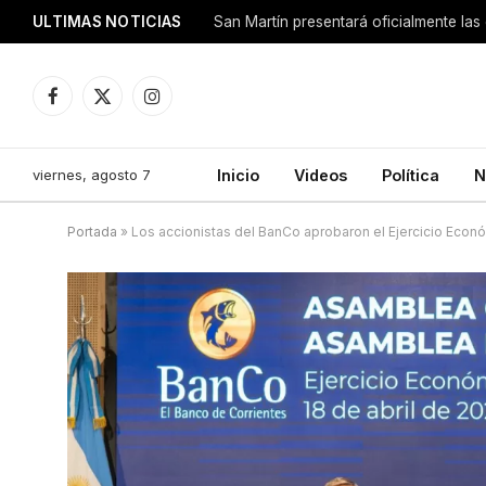
ULTIMAS NOTICIAS
San Martín presentará oficialmente las
Facebook
X
Instagram
(Twitter)
viernes, agosto 7
Inicio
Videos
Política
N
Portada
»
Los accionistas del BanCo aprobaron el Ejercicio Econ