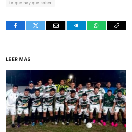
Lo que hay que saber
Facebook
Twitter
Email
Telegram
WhatsApp
Copy
Link
LEER MÁS