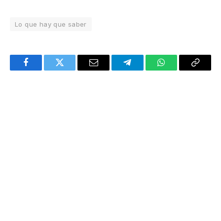
Lo que hay que saber
Facebook
Twitter
Email
Telegram
WhatsApp
Copy
Link