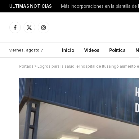
ULTIMAS NOTICIAS
Más incorporaciones en la plantilla de
Facebook
X
Instagram
(Twitter)
viernes, agosto 7
Inicio
Videos
Política
N
Portada
»
Logros para la salud, el hospital de Ituzaingó aumentó