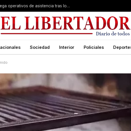
Temporal en Alvear: el municipio despliega operativos de asistencia tras los daños
acionales
Sociedad
Interior
Policiales
Deporte
tenido