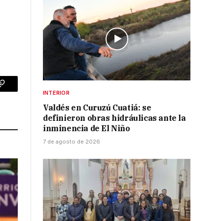
p
Copy
INTERIOR
Link
Valdés en Curuzú Cuatiá: se
definieron obras hidráulicas ante la
inminencia de El Niño
7 de agosto de 2026