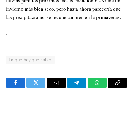
lluvias para los próximos meses, mencionó: «Viene un
invierno más bien seco, pero hasta ahora parecería que
las precipitaciones se recuperan bien en la primavera».
.
Lo que hay que saber
Facebook
Twitter
Email
Telegram
WhatsApp
Copy
Link