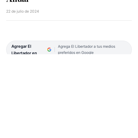
22 de julio de 2024
Agregar El
Agrega El Libertador a tus medios
preferidos en Google
Libertador en
La Colecta Anual de Cáritas, que se realizó el sábado 8 y
domingo 9 de junio, rompió récord y recaudó un 156 por
ciento más que en 2023, acto de plena solidaridad que