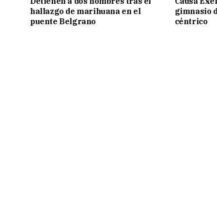
Detienen a dos hombres tras el
Causa Exen
hallazgo de marihuana en el
gimnasio d
puente Belgrano
céntrico