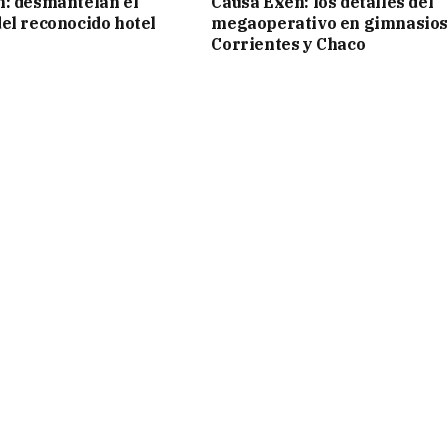
: desmantelan el
Causa Exen: los detalles del
el reconocido hotel
megaoperativo en gimnasios
Corrientes y Chaco