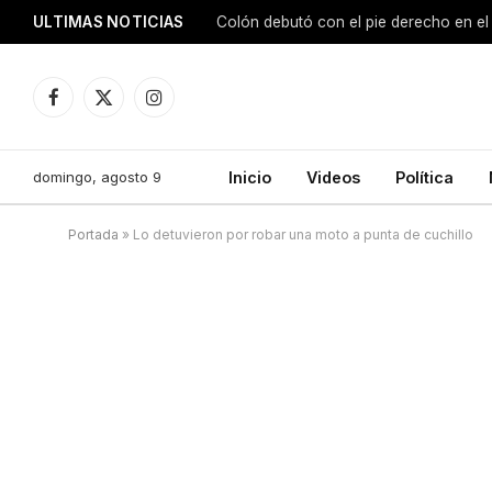
ULTIMAS NOTICIAS
Colón debutó con el pie derecho en el
Facebook
X
Instagram
(Twitter)
domingo, agosto 9
Inicio
Videos
Política
Portada
»
Lo detuvieron por robar una moto a punta de cuchillo