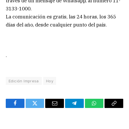
través de un mensaje de Whatsapp, al número 11-
3133-1000.
La comunicación es gratis, las 24 horas, los 365
días del año, desde cualquier punto del país.
.
Edición Impresa
Hoy
Facebook
Twitter
Email
Telegram
WhatsApp
Copy
Link