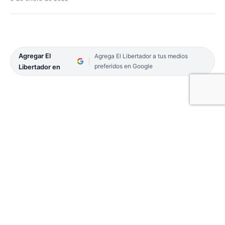
Agregar El
Agrega El Libertador a tus medios
preferidos en Google
Libertador en
La Policía investiga el fallecimiento de un menor,
luego de ahogarse en el río Paraná. El hecho
ocurrió en Bella Vista, en horas de la tarde de ayer,
en la zona conocida como «Arenera Ávalos»,
donde el menor al ingresar al agua, fue arrastrado