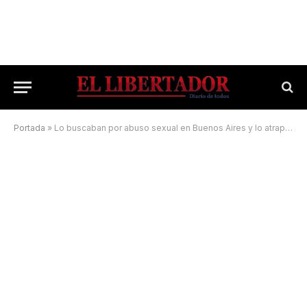
Portada
»
Lo buscaban por abuso sexual en Buenos Aires y lo atraparon en Goya